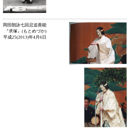
岡田朗詠七回忌追善能
『求塚』(もとめづか)
平成25(2013)年4月6日