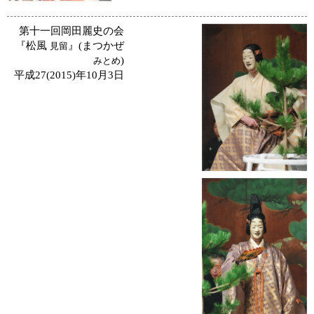
第十一回岡田麗史の会
『松風
見留
)
みとめ
平成27(2015)年10月3日