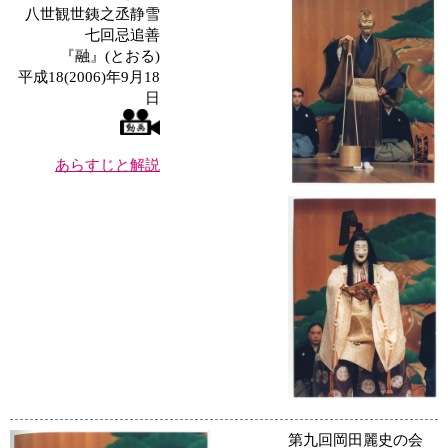
八世観世銕之丞静雪
七回忌追善
『融』(とおる)
平成18(2006)年9月18
日
あらすじと解説
第九回岡田麗史の会