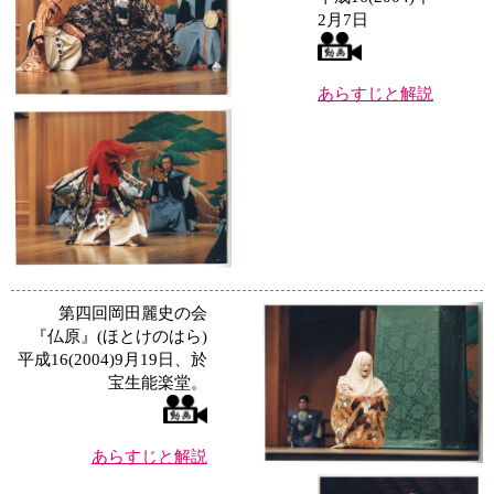
2月7日
あらすじと解説
第四回岡田麗史の会
『仏原』(ほとけのはら)
平成16(2004)9月19日、於
宝生能楽堂。
あらすじと解説