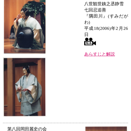
八世観世銕之丞静雪
七回忌追善
『隅田川』(すみだが
わ)
平成18(2006)年2月26
日
あらすじと解説
第八回岡田麗史の会