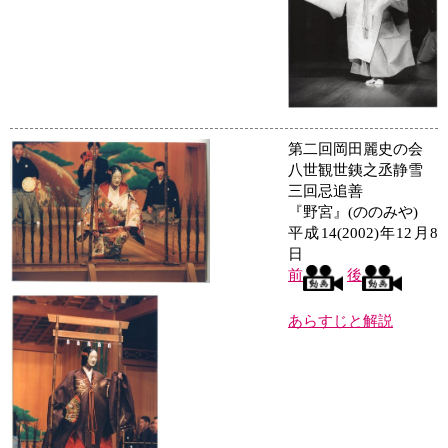
第二回岡田麗史の会
八世観世銕之丞静雪
三回忌追善
『野宮』(ののみや)
平成14(2002)年12月8
日
前
後
あらすじと解説