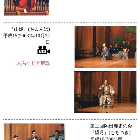
『山姥』(やまんば)
平成15(2003)年10月22
日
あらすじと解説
第三回岡田麗史の会
『望月』(もちづき)
平成16(2004)年