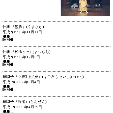
仕舞 『熊坂』(くまさか)
平成2(1990)年11月11日
仕舞 『松虫
』(まつむし)
クセ
平成2(1990)年12月5日
舞囃子『羽衣
』(はごろも
)
彩色之伝
さいしきのでん
平成19(2007)年6月4日
舞囃子『唐船』(とおせん)
平成12(2000)年4月29日