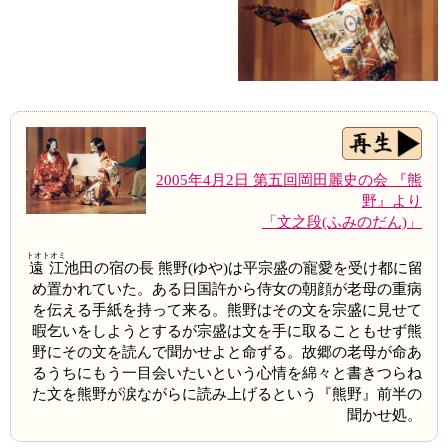
2005年4月2日 第五回岡田麗史の会 『熊
野』より
「文之段(ふみのだん)」
トオトオミ
遠江
池田の宿の長 熊野(ゆや)は平宗盛の寵愛を受け都に留
め置かれていた。ある日国許から侍女の朝顔が老母の重病
を伝える手紙を持って来る。熊野はその文を宗盛に見せて
暇乞いをしようとするが宗盛は文を手に取ることもせず熊
野にその文を読んで聞かせよと命ずる。故郷の老母が命あ
るうちにもう一目会いたいという心情を綿々と書きつらね
た文を熊野が涙ながらに読み上げるという『熊野』前半の
聞かせ処。