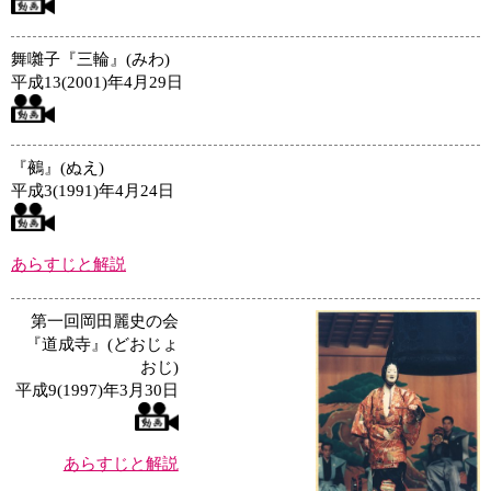
舞囃子『三輪』(みわ)
平成13(2001)年4月29日
『鵺』(ぬえ)
平成3(1991)年4月24日
あらすじと解説
第一回岡田麗史の会
『道成寺』(どおじょ
おじ)
平成9(1997)年3月30日
あらすじと解説